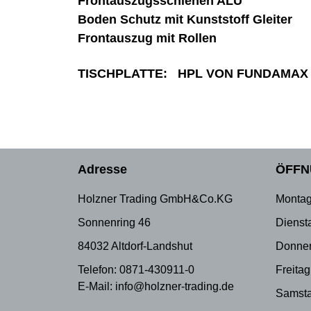
Frontauszugsschienen ALU
Boden Schutz mit Kunststoff Gleiter
Frontauszug mit Rollen
TISCHPLATTE: HPL VON FUNDAMAX
Adresse
ÖFFN
Holzner Trading GmbH&Co.KG
Montag
Sonnenring 46
Dienst
84032 Altdorf-Landshut
Donner
Telefon: 0871-430911-0
Freitag
E-Mail: info@holzner-trading.de
Samsta