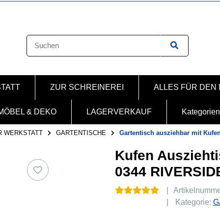
STATT
ZUR SCHREINEREI
ALLES FÜR DEN
MÖBEL & DEKO
LAGERVERKAUF
Kategorien
R WERKSTATT
GARTENTISCHE
Gartentisch ausziehbar mit Kufen
Kufen Ausziehti
0344 RIVERSI
Artikelnumm
Kategorie:
G