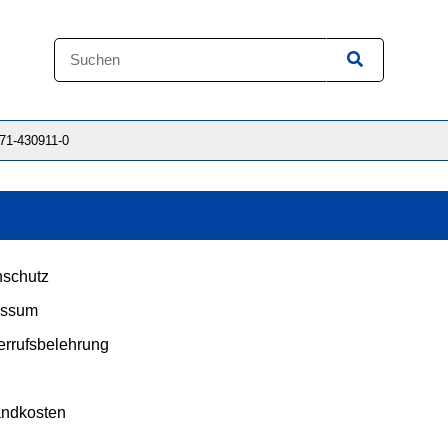
871-430911-0
schutz
essum
rrufsbelehrung
andkosten