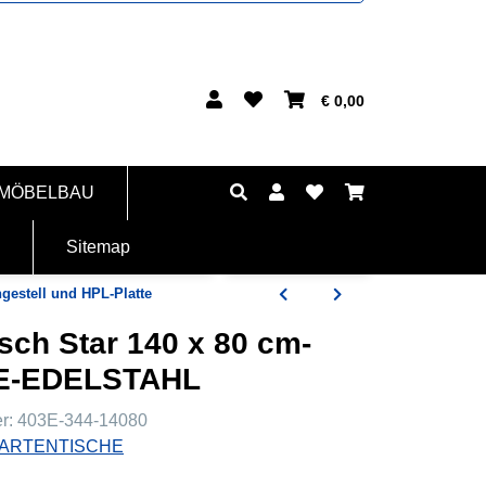
€ 0,00
 MÖBELBAU
Sitemap
gestell und HPL-Platte
sch Star 140 x 80 cm-
DE-EDELSTAHL
er:
403E-344-14080
ARTENTISCHE