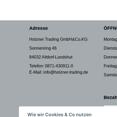
Adresse
ÖFFN
Holzner Trading GmbH&Co.KG
Montag
Sonnenring 46
Dienst
84032 Altdorf-Landshut
Donner
Telefon: 0871-430911-0
Freitag
E-Mail: info@holzner-trading.de
Samsta
Bezah
Wie wir Cookies & Co nutzen