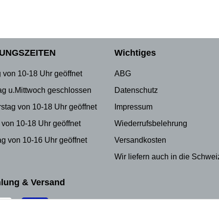
UNGSZEITEN
Wichtiges
 von 10-18 Uhr geöffnet
ABG
ag u.Mittwoch geschlossen
Datenschutz
stag von 10-18 Uhr geöffnet
Impressum
 von 10-18 Uhr geöffnet
Wiederrufsbelehrung
g von 10-16 Uhr geöffnet
Versandkosten
Wir liefern auch in die Schwei
lung & Versand