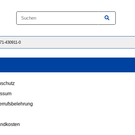
871-430911-0
schutz
essum
rrufsbelehrung
andkosten