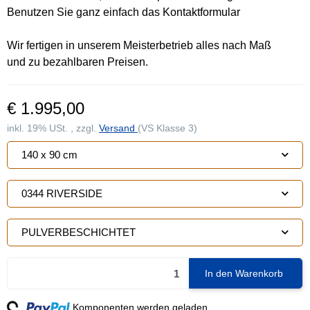
Benutzen Sie ganz einfach das Kontaktformular
Wir fertigen in unserem Meisterbetrieb alles nach Maß
und zu bezahlbaren Preisen.
€ 1.995,00
inkl. 19% USt. , zzgl.
Versand
(VS Klasse 3)
140 x 90 cm
0344 RIVERSIDE
PULVERBESCHICHTET
In den Warenkorb
ng...
Komponenten werden geladen ...