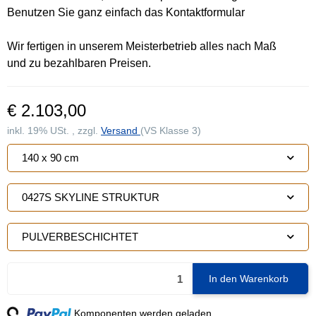
Benutzen Sie ganz einfach das Kontaktformular
Wir fertigen in unserem Meisterbetrieb alles nach Maß
und zu bezahlbaren Preisen.
€ 2.103,00
inkl. 19% USt. , zzgl.
Versand
(VS Klasse 3)
140 x 90 cm
0427S SKYLINE STRUKTUR
PULVERBESCHICHTET
In den Warenkorb
ng...
Komponenten werden geladen ...