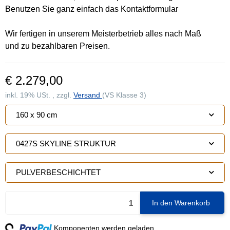
Benutzen Sie ganz einfach das Kontaktformular
Wir fertigen in unserem Meisterbetrieb alles nach Maß
und zu bezahlbaren Preisen.
€ 2.279,00
inkl. 19% USt. , zzgl.
Versand
(VS Klasse 3)
160 x 90 cm
0427S SKYLINE STRUKTUR
PULVERBESCHICHTET
In den Warenkorb
ng...
Komponenten werden geladen ...