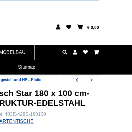
€ 0,00
 MÖBELBAU
Sitemap
gestell und HPL-Platte
sch Star 180 x 100 cm-
TRUKTUR-EDELSTAHL
er:
403E-428S-180100
ARTENTISCHE