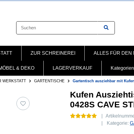
STATT
ZUR SCHREINEREI
ALLES FÜR DEN
MÖBEL & DEKO
LAGERVERKAUF
Kategorien
R WERKSTATT
GARTENTISCHE
Gartentisch ausziehbar mit Kufen
Kufen Ausziehti
0428S CAVE S
Artikelnumm
Kategorie:
G