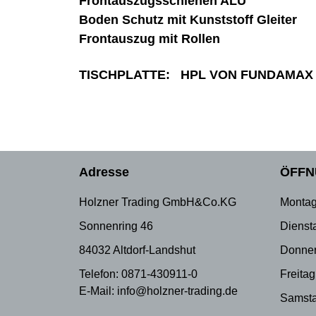
Frontauszugsschienen ALU
Boden Schutz mit Kunststoff Gleiter
Frontauszug mit Rollen
TISCHPLATTE: HPL VON FUNDAMAX
Adresse
ÖFFN
Holzner Trading GmbH&Co.KG
Montag
Sonnenring 46
Dienst
84032 Altdorf-Landshut
Donner
Telefon: 0871-430911-0
Freitag
E-Mail: info@holzner-trading.de
Samsta