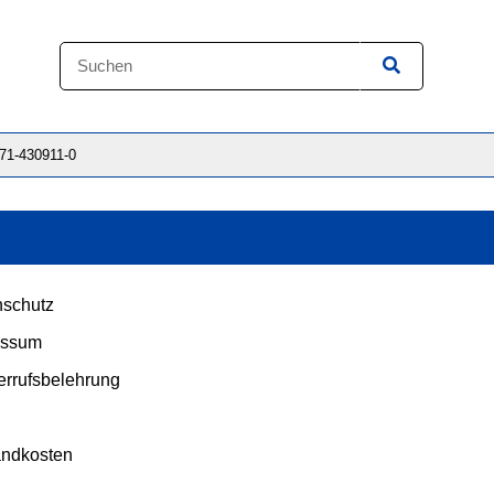
871-430911-0
schutz
essum
rrufsbelehrung
andkosten