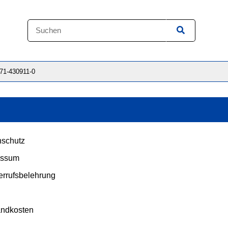
871-430911-0
schutz
essum
rrufsbelehrung
andkosten