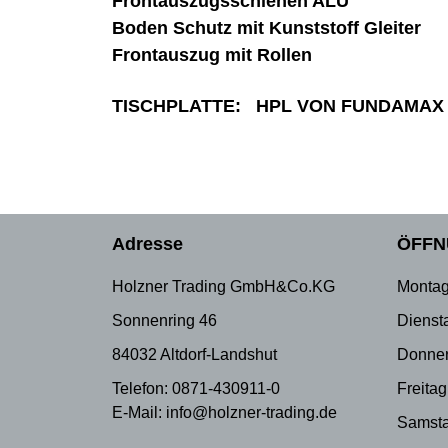
Frontauszugsschienen ALU
Boden Schutz mit Kunststoff Gleiter
Frontauszug mit Rollen
TISCHPLATTE: HPL VON FUNDAMAX
Adresse
ÖFFN
Holzner Trading GmbH&Co.KG
Montag
Sonnenring 46
Dienst
84032 Altdorf-Landshut
Donner
Telefon: 0871-430911-0
Freitag
E-Mail: info@holzner-trading.de
Samsta