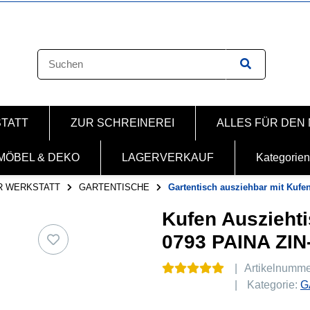
STATT
ZUR SCHREINEREI
ALLES FÜR DEN
MÖBEL & DEKO
LAGERVERKAUF
Kategorien
R WERKSTATT
GARTENTISCHE
Gartentisch ausziehbar mit Kufen
Kufen Ausziehti
0793 PAINA ZI
Artikelnumm
Kategorie:
G