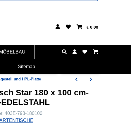
€ 0,00
 MÖBELBAU
Sitemap
gestell und HPL-Platte
sch Star 180 x 100 cm-
N-EDELSTAHL
er:
403E-793-180100
ARTENTISCHE