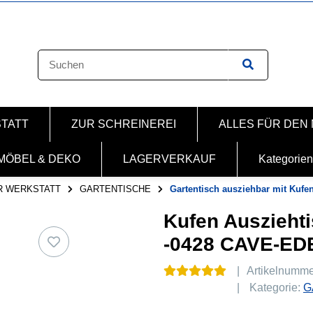
STATT
ZUR SCHREINEREI
ALLES FÜR DEN
MÖBEL & DEKO
LAGERVERKAUF
Kategorien
R WERKSTATT
GARTENTISCHE
Gartentisch ausziehbar mit Kufen
Kufen Ausziehti
-0428 CAVE-E
Artikelnumm
Kategorie:
G