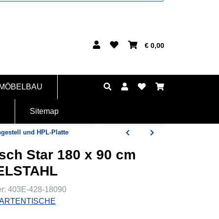
€ 0,00
 MÖBELBAU
Sitemap
gestell und HPL-Platte
sch Star 180 x 90 cm
DELSTAHL
er:
403E-428-18090
ARTENTISCHE