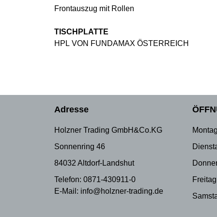
Frontauszug mit Rollen
TISCHPLATTE
HPL VON FUNDAMAX ÖSTERREICH
Adresse
ÖFFN
Holzner Trading GmbH&Co.KG
Montag
Sonnenring 46
Dienst
84032 Altdorf-Landshut
Donner
Telefon: 0871-430911-0
Freitag
E-Mail: info@holzner-trading.de
Samsta