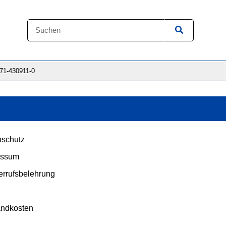
871-430911-0
schutz
essum
rrufsbelehrung
andkosten