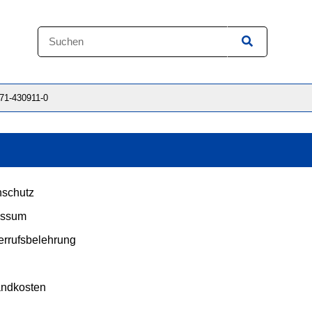
871-430911-0
schutz
essum
rrufsbelehrung
andkosten