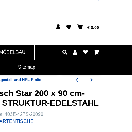
€ 0,00
 MÖBELBAU
Sitemap
gestell und HPL-Platte
sch Star 200 x 90 cm-
E STRUKTUR-EDELSTAHL
er:
403E-427S-20090
ARTENTISCHE