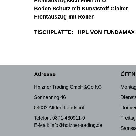
Frontauszugsschienen ALU
Boden Schutz mit Kunststoff Gleiter
Frontauszug mit Rollen
TISCHPLATTE: HPL VON FUNDAMAX
Adresse
ÖFFN
Holzner Trading GmbH&Co.KG
Montag
Sonnenring 46
Dienst
84032 Altdorf-Landshut
Donner
Telefon: 0871-430911-0
Freitag
E-Mail: info@holzner-trading.de
Samsta