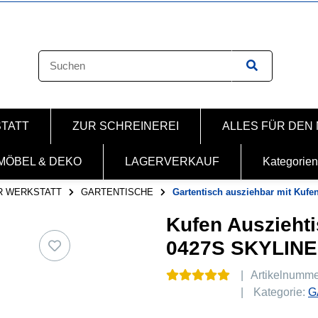
STATT
ZUR SCHREINEREI
ALLES FÜR DEN
MÖBEL & DEKO
LAGERVERKAUF
Kategorien
R WERKSTATT
GARTENTISCHE
Gartentisch ausziehbar mit Kufen
Kufen Ausziehti
0427S SKYLIN
Artikelnumm
Kategorie:
G