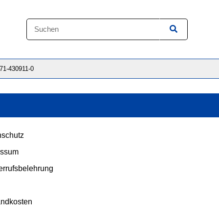
871-430911-0
schutz
essum
rrufsbelehrung
andkosten