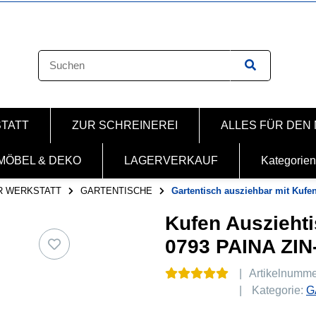
STATT
ZUR SCHREINEREI
ALLES FÜR DEN
MÖBEL & DEKO
LAGERVERKAUF
Kategorien
R WERKSTATT
GARTENTISCHE
Gartentisch ausziehbar mit Kufen
Kufen Ausziehti
0793 PAINA Z
Artikelnumm
Kategorie:
G