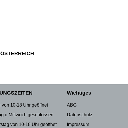
 ÖSTERREICH
UNGSZEITEN
Wichtiges
 von 10-18 Uhr geöffnet
ABG
ag u.Mittwoch geschlossen
Datenschutz
stag von 10-18 Uhr geöffnet
Impressum