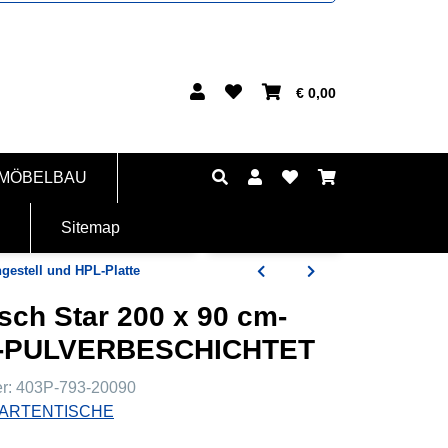
€ 0,00
 MÖBELBAU
Sitemap
gestell und HPL-Platte
sch Star 200 x 90 cm-
IN-PULVERBESCHICHTET
er:
403P-793-20090
ARTENTISCHE