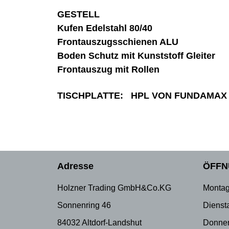
GESTELL
Kufen Edelstahl 80/40
Frontauszugsschienen ALU
Boden Schutz mit Kunststoff Gleiter
Frontauszug mit Rollen
TISCHPLATTE: HPL VON FUNDAMAX
Adresse
ÖFFN
Holzner Trading GmbH&Co.KG
Montag
Sonnenring 46
Dienst
84032 Altdorf-Landshut
Donner