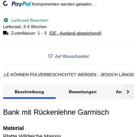
Loading...
Komponenten werden geladen ...
Lieferzeit Beachten
Lieferzeit: 3-4 Wochen
Zustelldauer:
1 - 3
(DE - Ausland abweichend)
Auf Wunschzettel
 KÖNNEN PULVERBESCHICHTET WERDEN - JEDOCH LÄNGERE LI
Beschreibung
Bewertungen
Angebot a
Bank mit Rückenlehne Garmisch
Material
Platte Wildeiche Massiv