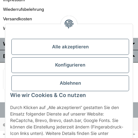
Wiederrufsbelehrung
Versandkosten
Wir liefern auch in die Schweiz
Wo Sie uns finden
Alle akzeptieren
Bezahlung & Versand
Konfigurieren
Ablehnen
Wie wir Cookies & Co nutzen
Durch Klicken auf „Alle akzeptieren“ gestatten Sie den
Einsatz folgender Dienste auf unserer Website:
ReCaptcha, Brevo, Brevo, dash.bar, Google Fonts. Sie
© Holzner-Trading GmbH&Co KG
Besucherzähler: 3512485
können die Einstellung jederzeit ändern (Fingerabdruck-
Icon links unten). Weitere Details finden Sie unter