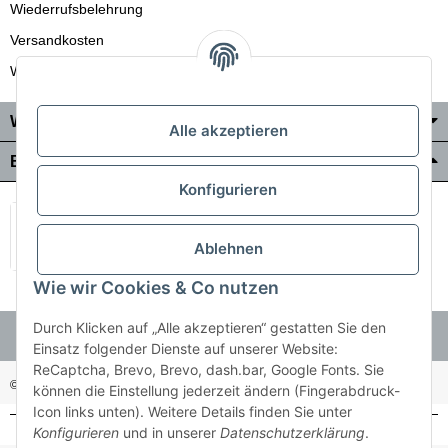
Wiederrufsbelehrung
Versandkosten
Wir liefern auch in die Schweiz
Wo Sie uns finden
Alle akzeptieren
Bezahlung & Versand
Konfigurieren
Ablehnen
Wie wir Cookies & Co nutzen
Durch Klicken auf „Alle akzeptieren“ gestatten Sie den
Einsatz folgender Dienste auf unserer Website:
ReCaptcha, Brevo, Brevo, dash.bar, Google Fonts. Sie
© Holzner-Trading GmbH&Co KG
Besucherzähler: 3511255
können die Einstellung jederzeit ändern (Fingerabdruck-
Icon links unten). Weitere Details finden Sie unter
Konfigurieren
und in unserer
Datenschutzerklärung
.