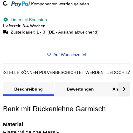
Komponenten werden geladen ...
Loading...
Lieferzeit Beachten
Lieferzeit: 3-4 Wochen
Zustelldauer:
1 - 3
(DE - Ausland abweichend)
Auf Wunschzettel
ELLE KÖNNEN PULVERBESCHICHTET WERDEN - JEDOCH LÄNGERE
Beschreibung
Bewertungen
Angebot a
Bank mit Rückenlehne Garmisch
Material
Platte Wildeiche Massiv