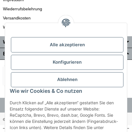
Wiederrufsbelehrung
Versandkosten
Wir liefern auch in die Schweiz
Wo Sie uns finden
Alle akzeptieren
Bezahlung & Versand
Konfigurieren
Ablehnen
Wie wir Cookies & Co nutzen
Durch Klicken auf „Alle akzeptieren“ gestatten Sie den
Einsatz folgender Dienste auf unserer Website:
ReCaptcha, Brevo, Brevo, dash.bar, Google Fonts. Sie
© Holzner-Trading GmbH&Co KG
Besucherzähler: 3510286
können die Einstellung jederzeit ändern (Fingerabdruck-
Icon links unten). Weitere Details finden Sie unter