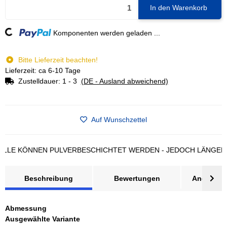
In den Warenkorb
Loading...
Komponenten werden geladen ...
Bitte Lieferzeit beachten!
Lieferzeit: ca 6-10 Tage
Zustelldauer:
1 - 3
(DE - Ausland abweichend)
Auf Wunschzettel
 KÖNNEN PULVERBESCHICHTET WERDEN - JEDOCH LÄNGERE LI
Beschreibung
Bewertungen
Angebot a
Abmessung
Ausgewählte Variante