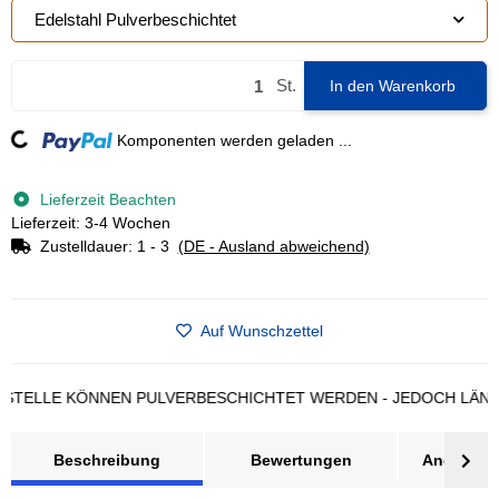
Edelstahl Pulverbeschichtet
St.
In den Warenkorb
ading...
Komponenten werden geladen ...
Lieferzeit Beachten
Lieferzeit: 3-4 Wochen
Zustelldauer:
1 - 3
(DE - Ausland abweichend)
Auf Wunschzettel
LLE KÖNNEN PULVERBESCHICHTET WERDEN - JEDOCH LÄNGERE 
Beschreibung
Bewertungen
Angebot a