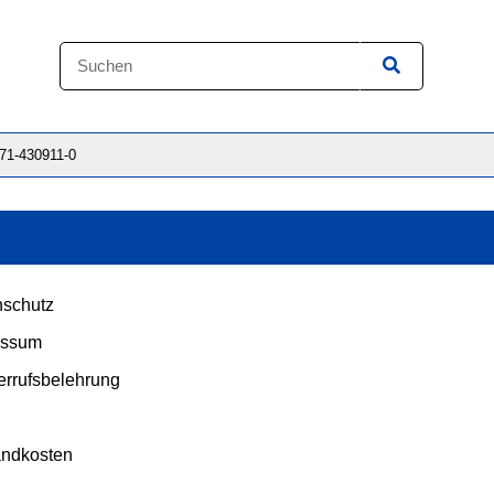
871-430911-0
schutz
essum
rrufsbelehrung
andkosten