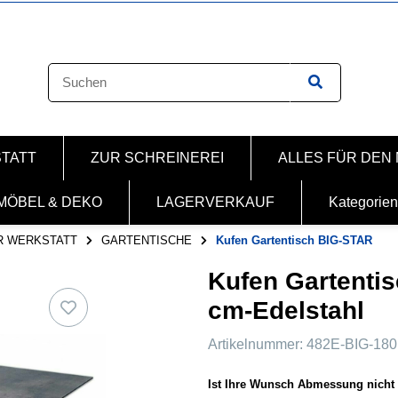
STATT
ZUR SCHREINEREI
ALLES FÜR DEN
MÖBEL & DEKO
LAGERVERKAUF
Kategorien
R WERKSTATT
GARTENTISCHE
Kufen Gartentisch BIG-STAR
Kufen Gartenti
cm-Edelstahl
Artikelnummer:
482E-BIG-18
Ist Ihre Wunsch Abmessung nicht 