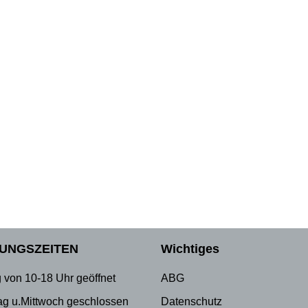
UNGSZEITEN
Wichtiges
 von 10-18 Uhr geöffnet
ABG
ag u.Mittwoch geschlossen
Datenschutz