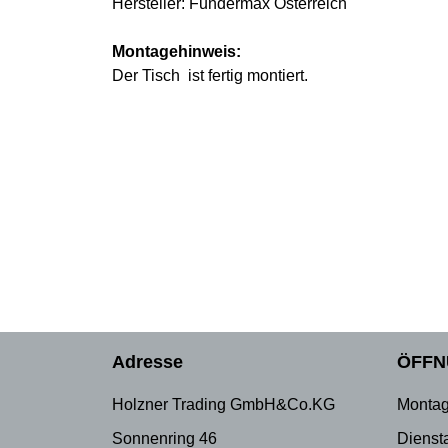
Hersteller: Fundermax Österreich
Montagehinweis:
Der Tisch ist fertig montiert.
Adresse
ÖFFN
Holzner Trading GmbH&Co.KG
Montag
Sonnenring 46
Dienst