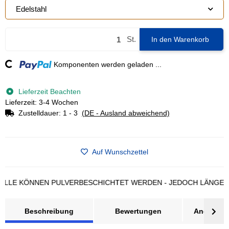
Edelstahl
St.
In den Warenkorb
ding...
Komponenten werden geladen ...
Lieferzeit Beachten
Lieferzeit: 3-4 Wochen
Zustelldauer:
1 - 3
(DE - Ausland abweichend)
Auf Wunschzettel
 KÖNNEN PULVERBESCHICHTET WERDEN - JEDOCH LÄNGERE LI
Beschreibung
Bewertungen
Angebot a