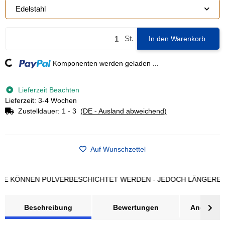
Edelstahl
St.
In den Warenkorb
ading...
Komponenten werden geladen ...
Lieferzeit Beachten
Lieferzeit: 3-4 Wochen
Zustelldauer:
1 - 3
(DE - Ausland abweichend)
Auf Wunschzettel
ÖNNEN PULVERBESCHICHTET WERDEN - JEDOCH LÄNGERE LIEF
Beschreibung
Bewertungen
Angebot a