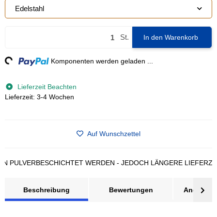
Edelstahl
St.
In den Warenkorb
ng...
Komponenten werden geladen ...
Lieferzeit Beachten
Lieferzeit: 3-4 Wochen
Auf Wunschzettel
ULVERBESCHICHTET WERDEN - JEDOCH LÄNGERE LIEFERZEIT B
Beschreibung
Bewertungen
Angebot a