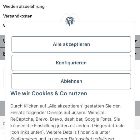
Wiederrufsbelehrung
Versandkosten
Wir liefern auch in die Schweiz
Wo Sie uns finden
Alle akzeptieren
Bezahlung & Versand
Konfigurieren
Ablehnen
Wie wir Cookies & Co nutzen
Durch Klicken auf „Alle akzeptieren“ gestatten Sie den
Einsatz folgender Dienste auf unserer Website:
ReCaptcha, Brevo, Brevo, dash.bar, Google Fonts. Sie
© Holzner-Trading GmbH&Co KG
Besucherzähler: 3510286
können die Einstellung jederzeit ändern (Fingerabdruck-
Icon links unten). Weitere Details finden Sie unter
Konfigurieren
und in unserer
Datenschutzerklärung
.