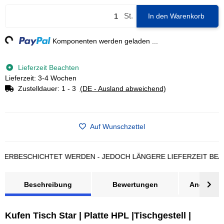
St.
In den Warenkorb
ng...
Komponenten werden geladen ...
Lieferzeit Beachten
Lieferzeit: 3-4 Wochen
Zustelldauer:
1 - 3
(DE - Ausland abweichend)
Auf Wunschzettel
ESCHICHTET WERDEN - JEDOCH LÄNGERE LIEFERZEIT BEACHTE
Beschreibung
Bewertungen
Angebot a
Kufen Tisch Star | Platte HPL |Tischgestell |