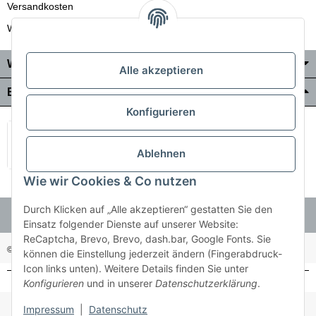
Versandkosten
Wir liefern auch in die Schweiz
Wo Sie uns finden
Alle akzeptieren
Bezahlung & Versand
Konfigurieren
Ablehnen
Wie wir Cookies & Co nutzen
Durch Klicken auf „Alle akzeptieren“ gestatten Sie den
Einsatz folgender Dienste auf unserer Website:
ReCaptcha, Brevo, Brevo, dash.bar, Google Fonts. Sie
© Holzner-Trading GmbH&Co KG
Besucherzähler: 3509264
können die Einstellung jederzeit ändern (Fingerabdruck-
Icon links unten). Weitere Details finden Sie unter
Konfigurieren
und in unserer
Datenschutzerklärung
.
* Alle Preise inkl. gesetzlicher USt., zzgl.
Versand
Impressum
|
Datenschutz