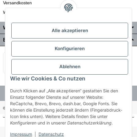
Versandkosten
Wir liefern auch in die Schweiz
Wo Sie uns finden
Alle akzeptieren
Bezahlung & Versand
Konfigurieren
Ablehnen
Wie wir Cookies & Co nutzen
Durch Klicken auf „Alle akzeptieren“ gestatten Sie den
Einsatz folgender Dienste auf unserer Website:
ReCaptcha, Brevo, Brevo, dash.bar, Google Fonts. Sie
© Holzner-Trading GmbH&Co KG
Besucherzähler: 3509264
können die Einstellung jederzeit ändern (Fingerabdruck-
Icon links unten). Weitere Details finden Sie unter
Konfigurieren
und in unserer
Datenschutzerklärung
.
* Alle Preise inkl. gesetzlicher USt., zzgl.
Versand
Impressum
|
Datenschutz