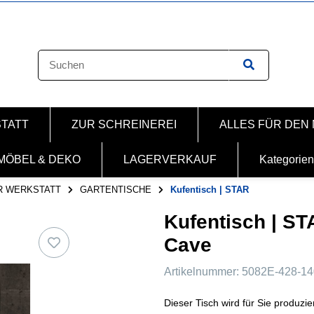
STATT
ZUR SCHREINEREI
ALLES FÜR DEN
MÖBEL & DEKO
LAGERVERKAUF
Kategorien
R WERKSTATT
GARTENTISCHE
Kufentisch | STAR
Kufentisch | S
Cave
Artikelnummer:
5082E-428-1
Dieser Tisch wird für Sie produzier