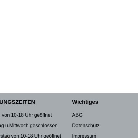
UNGSZEITEN
Wichtiges
 von 10-18 Uhr geöffnet
ABG
ag u.Mittwoch geschlossen
Datenschutz
stag von 10-18 Uhr geöffnet
Impressum