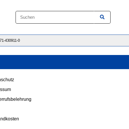
871-430911-0
schutz
essum
rrufsbelehrung
andkosten