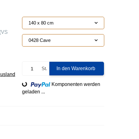
140 x 80 cm
(VS
0428 Cave
St.
In den Warenkorb
Ausland
Loading...
Komponenten werden
geladen ...