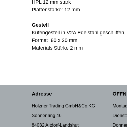
HPL 12 mm stark
Plattenstärke: 12 mm
Gestell
Kufengestell in V2A Edelstahl geschliffen,
Format 80 x 20 mm
Materials Stärke 2 mm
Adresse
ÖFFN
Holzner Trading GmbH&Co.KG
Montag
Sonnenring 46
Dienst
84032 Altdorf-Landshut
Donner