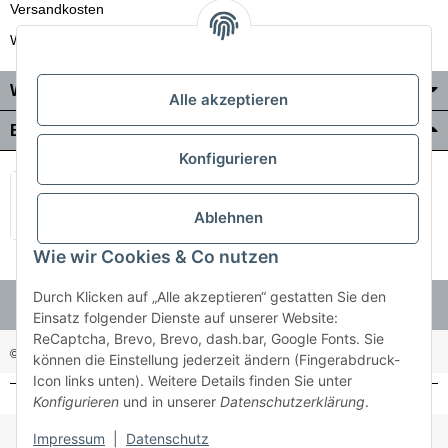
Versandkosten
Wir liefern auch in die Schweiz
Wo Sie uns finden
Alle akzeptieren
Bezahlung & Versand
Konfigurieren
Ablehnen
Wie wir Cookies & Co nutzen
Durch Klicken auf „Alle akzeptieren“ gestatten Sie den
Einsatz folgender Dienste auf unserer Website:
ReCaptcha, Brevo, Brevo, dash.bar, Google Fonts. Sie
© Holzner-Trading GmbH&Co KG
Besucherzähler: 3511255
können die Einstellung jederzeit ändern (Fingerabdruck-
Icon links unten). Weitere Details finden Sie unter
Konfigurieren
und in unserer
Datenschutzerklärung
.
* Alle Preise inkl. gesetzlicher USt., zzgl.
Versand
Impressum
|
Datenschutz