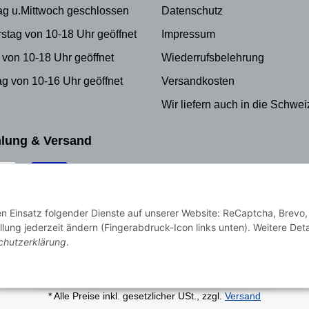
ag u.Mittwoch geschlossen
Datenschutz
stag von 10-18 Uhr geöffnet
Impressum
 von 10-18 Uhr geöffnet
Wiederrufsbelehrung
g von 10-16 Uhr geöffnet
Versandkosten
Wir liefern auch in die Schwei
lung & Versand
den Einsatz folgender Dienste auf unserer Website: ReCaptcha, Brevo,
llung jederzeit ändern (Fingerabdruck-Icon links unten). Weitere Deta
chutzerklärung
.
* Alle Preise inkl. gesetzlicher USt., zzgl.
Versand