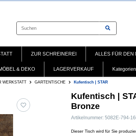
STATT
ZUR SCHREINEREI
ALLES FÜR DEN
MÖBEL & DEKO
LAGERVERKAUF
Kategorien
R WERKSTATT
GARTENTISCHE
Kufentisch | STAR
Kufentisch | S
Bronze
Artikelnummer:
5082E-794-1
Dieser Tisch wird für Sie produzier