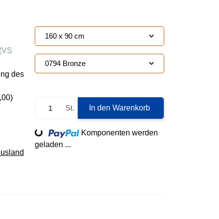
160 x 90 cm
(VS
0794 Bronze
ung des
,00
)
St.
In den Warenkorb
Loading...
Komponenten werden
geladen ...
Ausland