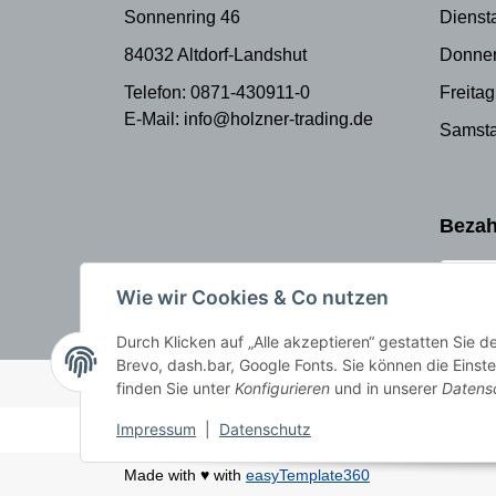
Sonnenring 46
Dienst
84032 Altdorf-Landshut
Donner
Telefon: 0871-430911-0
Freitag
E-Mail: info@holzner-trading.de
Samsta
Bezah
Wie wir Cookies & Co nutzen
Durch Klicken auf „Alle akzeptieren“ gestatten Sie 
Brevo, dash.bar, Google Fonts. Sie können die Einste
© Holzner-Trading GmbH&Co KG
Besucherzähler: 3510265
finden Sie unter
Konfigurieren
und in unserer
Datens
Impressum
|
Datenschutz
Made with ♥ with
easyTemplate360