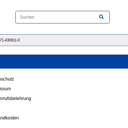
871-430911-0
schutz
essum
rrufsbelehrung
andkosten