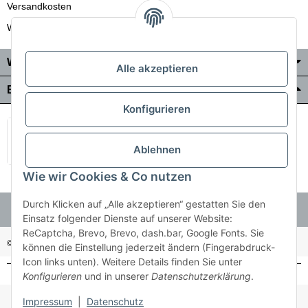
Versandkosten
Wir liefern auch in die Schweiz
Wo Sie uns finden
Alle akzeptieren
Bezahlung & Versand
Konfigurieren
Ablehnen
Wie wir Cookies & Co nutzen
Durch Klicken auf „Alle akzeptieren“ gestatten Sie den
Einsatz folgender Dienste auf unserer Website:
ReCaptcha, Brevo, Brevo, dash.bar, Google Fonts. Sie
© Holzner-Trading GmbH&Co KG
Besucherzähler: 3512485
können die Einstellung jederzeit ändern (Fingerabdruck-
Icon links unten). Weitere Details finden Sie unter
Konfigurieren
und in unserer
Datenschutzerklärung
.
* Alle Preise inkl. gesetzlicher USt., zzgl.
Versand
Impressum
|
Datenschutz