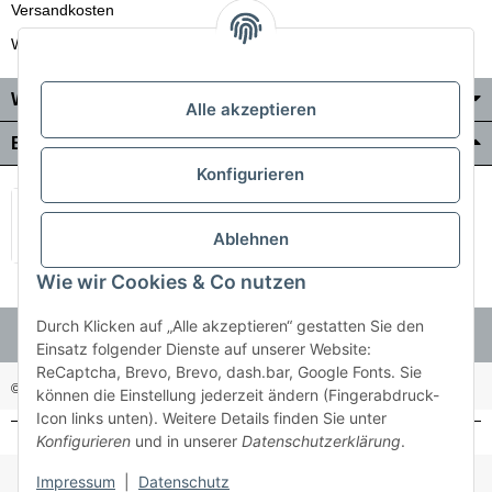
Versandkosten
Wir liefern auch in die Schweiz
Wo Sie uns finden
Alle akzeptieren
Bezahlung & Versand
Konfigurieren
Ablehnen
Wie wir Cookies & Co nutzen
Durch Klicken auf „Alle akzeptieren“ gestatten Sie den
Einsatz folgender Dienste auf unserer Website:
ReCaptcha, Brevo, Brevo, dash.bar, Google Fonts. Sie
© Holzner-Trading GmbH&Co KG
Besucherzähler: 3511255
können die Einstellung jederzeit ändern (Fingerabdruck-
Icon links unten). Weitere Details finden Sie unter
Konfigurieren
und in unserer
Datenschutzerklärung
.
* Alle Preise inkl. gesetzlicher USt., zzgl.
Versand
Impressum
|
Datenschutz