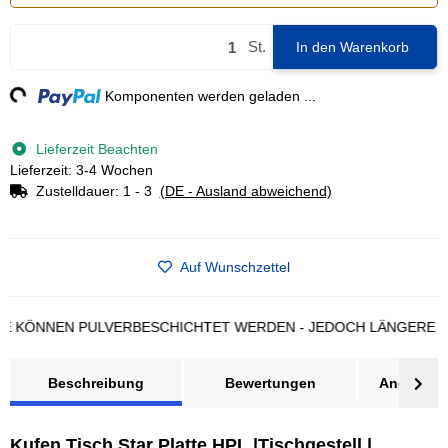
St.
In den Warenkorb
g...
Komponenten werden geladen ...
Lieferzeit Beachten
Lieferzeit: 3-4 Wochen
Zustelldauer:
1 - 3
(DE - Ausland abweichend)
Auf Wunschzettel
NNEN PULVERBESCHICHTET WERDEN - JEDOCH LÄNGERE LIEFE
Beschreibung
Bewertungen
Angebot a
Kufen Tisch Star Platte HPL |Tischgestell |