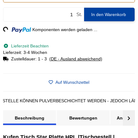
St.
In den Warenkorb
g...
Komponenten werden geladen ...
Lieferzeit Beachten
Lieferzeit: 3-4 Wochen
Zustelldauer:
1 - 3
(DE - Ausland abweichend)
Auf Wunschzettel
LLE KÖNNEN PULVERBESCHICHTET WERDEN - JEDOCH LÄNGERE 
Beschreibung
Bewertungen
Angebot a
Kufen Tisch Star Platte HPL |Tischgestell |