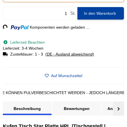
St.
In den Warenkorb
ng...
Komponenten werden geladen ...
Lieferzeit Beachten
Lieferzeit: 3-4 Wochen
Zustelldauer:
1 - 3
(DE - Ausland abweichend)
Auf Wunschzettel
ÖNNEN PULVERBESCHICHTET WERDEN - JEDOCH LÄNGERE LIEFE
Beschreibung
Bewertungen
Angebot a
Kufen Tisch Star Platte HPL |Tischgestell |