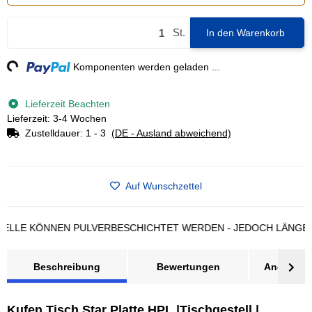
St.
In den Warenkorb
ng...
Komponenten werden geladen ...
Lieferzeit Beachten
Lieferzeit: 3-4 Wochen
Zustelldauer:
1 - 3
(DE - Ausland abweichend)
Auf Wunschzettel
 KÖNNEN PULVERBESCHICHTET WERDEN - JEDOCH LÄNGERE LIE
Beschreibung
Bewertungen
Angebot a
Kufen Tisch Star Platte HPL |Tischgestell |