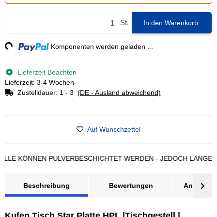
St.
In den Warenkorb
ng...
Komponenten werden geladen ...
Lieferzeit Beachten
Lieferzeit: 3-4 Wochen
Zustelldauer:
1 - 3
(DE - Ausland abweichend)
Auf Wunschzettel
KÖNNEN PULVERBESCHICHTET WERDEN - JEDOCH LÄNGERE LIE
Beschreibung
Bewertungen
Angebot a
Kufen Tisch Star Platte HPL |Tischgestell |