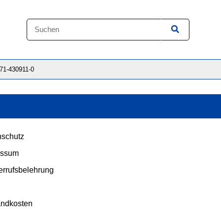
871-430911-0
schutz
essum
rrufsbelehrung
andkosten