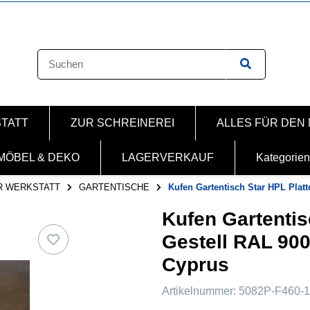
STATT
ZUR SCHREINEREI
ALLES FÜR DEN
MÖBEL & DEKO
LAGERVERKAUF
Kategorien
R WERKSTATT
GARTENTISCHE
Kufen Gartentisch Star HPL Platt
Kufen Gartentis
Gestell RAL 90
Cyprus
Artikelnummer:
5082P-F460-