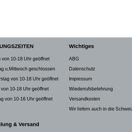
UNGSZEITEN
Wichtiges
 von 10-18 Uhr geöffnet
ABG
ag u.Mittwoch geschlossen
Datenschutz
stag von 10-18 Uhr geöffnet
Impressum
 von 10-18 Uhr geöffnet
Wiederrufsbelehrung
g von 10-16 Uhr geöffnet
Versandkosten
Wir liefern auch in die Schwei
lung & Versand