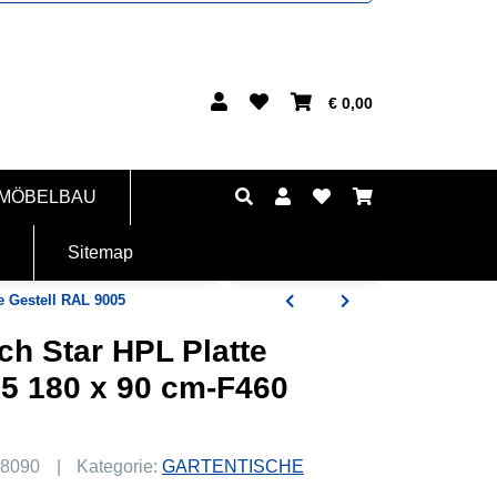
€ 0,00
 MÖBELBAU
Sitemap
e Gestell RAL 9005
ch Star HPL Platte
05 180 x 90 cm-F460
18090
Kategorie:
GARTENTISCHE