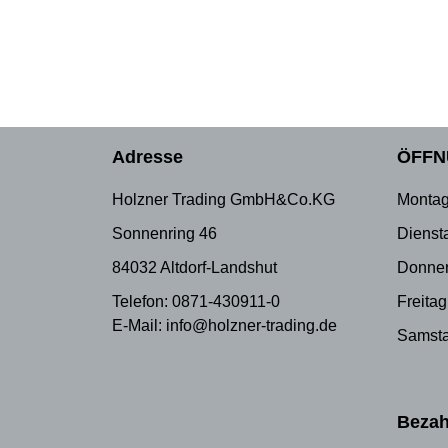
Adresse
ÖFFN
Holzner Trading GmbH&Co.KG
Montag
Sonnenring 46
Dienst
84032 Altdorf-Landshut
Donner
Telefon: 0871-430911-0
Freitag
E-Mail: info@holzner-trading.de
Samsta
Bezah