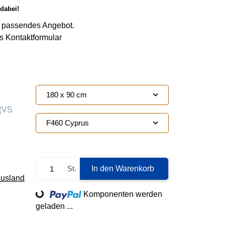
dabei!
ie passendes Angebot.
s Kontaktformular
180 x 90 cm
(VS
F460 Cyprus
St.
In den Warenkorb
Ausland
Loading...
Komponenten werden
geladen ...