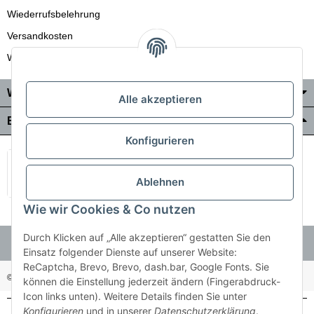
Wiederrufsbelehrung
Versandkosten
Wir liefern auch in die Schweiz
Wo Sie uns finden
Alle akzeptieren
Bezahlung & Versand
Konfigurieren
Ablehnen
Wie wir Cookies & Co nutzen
Durch Klicken auf „Alle akzeptieren“ gestatten Sie den
Einsatz folgender Dienste auf unserer Website:
ReCaptcha, Brevo, Brevo, dash.bar, Google Fonts. Sie
© Holzner-Trading GmbH&Co KG
Besucherzähler: 3511255
können die Einstellung jederzeit ändern (Fingerabdruck-
Icon links unten). Weitere Details finden Sie unter
Konfigurieren
und in unserer
Datenschutzerklärung
.