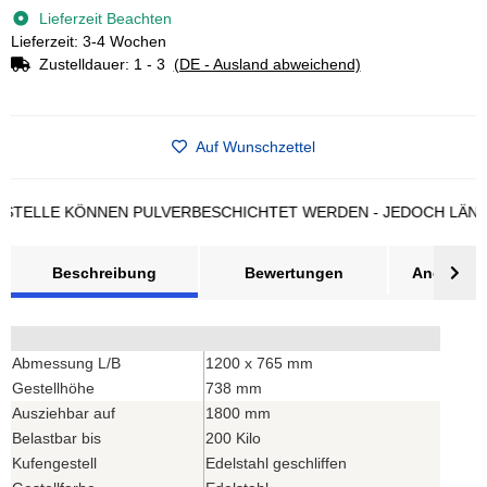
Lieferzeit Beachten
Lieferzeit: 3-4 Wochen
Zustelldauer:
1 - 3
(DE - Ausland abweichend)
Auf Wunschzettel
LLE KÖNNEN PULVERBESCHICHTET WERDEN - JEDOCH LÄNGERE 
Beschreibung
Bewertungen
Angebot a
Abmessung L/B
1200 x 765 mm
Gestellhöhe
738 mm
Ausziehbar auf
1800 mm
Belastbar bis
200 Kilo
Kufengestell
Edelstahl geschliffen