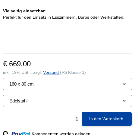
Vielseitig einsetzbar
:
Perfekt für den Einsatz in Esszimmern, Büros oder Werkstätten.
€ 669,00
inkl. 19% USt. , zzgl.
Versand
(VS Klasse 3)
160 x 80 cm
Edelstahl
In den Warenkorb
ng...
Komponenten werden geladen ...