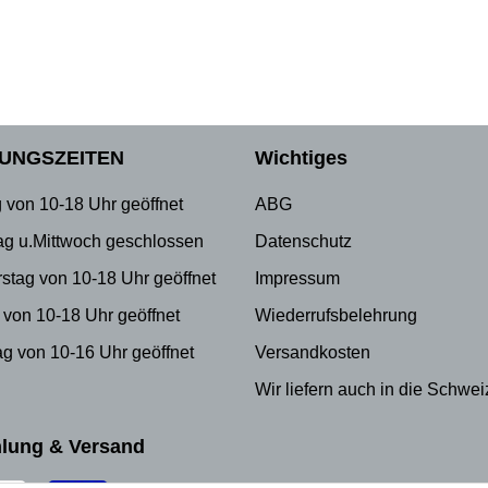
UNGSZEITEN
Wichtiges
 von 10-18 Uhr geöffnet
ABG
ag u.Mittwoch geschlossen
Datenschutz
stag von 10-18 Uhr geöffnet
Impressum
 von 10-18 Uhr geöffnet
Wiederrufsbelehrung
g von 10-16 Uhr geöffnet
Versandkosten
Wir liefern auch in die Schwei
lung & Versand