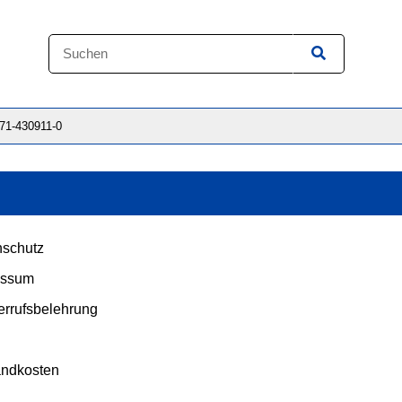
871-430911-0
schutz
essum
rrufsbelehrung
andkosten