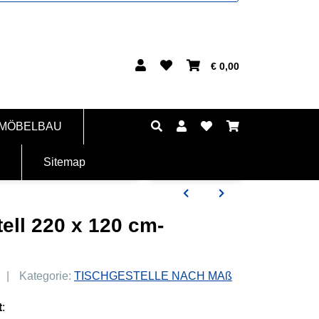
€ 0,00
 MÖBELBAU
Sitemap
ell 220 x 120 cm-
Kategorie:
TISCHGESTELLE NACH MAß
t
: