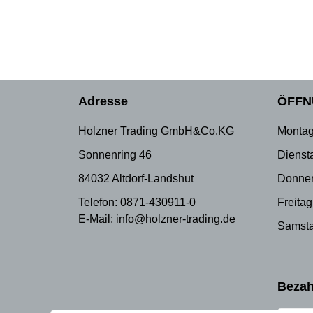
Adresse
ÖFFN
Holzner Trading GmbH&Co.KG
Montag
Sonnenring 46
Dienst
84032 Altdorf-Landshut
Donner
Telefon: 0871-430911-0
Freitag
E-Mail: info@holzner-trading.de
Samsta
Bezah