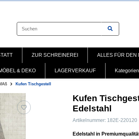
STATT
ZUR SCHREINEREI
ALLES FÜR DEN
MÖBEL & DEKO
LAGERVERKAUF
Kategorien
MAß
Kufen Tischgestell
Kufen Tischgest
Edelstahl
Artikelnummer:
182E-220120
Edelstahl in Premiumqualitä