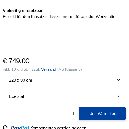
Vielseitig einsetzbar
:
Perfekt für den Einsatz in Esszimmern, Büros oder Werkstätten.
€ 749,00
inkl. 19% USt. , zzgl.
Versand
(VS Klasse 3)
220 x 90 cm
Edelstahl
In den Warenkorb
ng...
Komponenten werden geladen ...