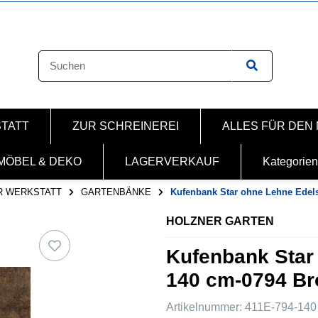
STATT
ZUR SCHREINEREI
ALLES FÜR DEN
MÖBEL & DEKO
LAGERVERKAUF
Kategorien
R WERKSTATT
GARTENBÄNKE
Kufenbank Star ohne Lehne Edel
HOLZNER GARTEN
Kufenbank Star
140 cm-0794 Br
Artikelnummer:
411E-794-140