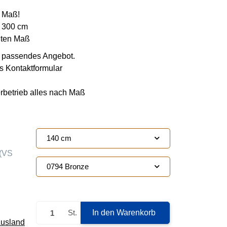
h Maß!
s 300 cm
hten Maß
ie passendes Angebot.
s Kontaktformular
erbetrieb alles nach Maß
140 cm
(VS
0794 Bronze
Loading...
St.
In den Warenkorb
Ausland