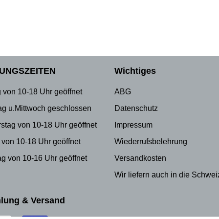
UNGSZEITEN
Wichtiges
 von 10-18 Uhr geöffnet
ABG
ag u.Mittwoch geschlossen
Datenschutz
stag von 10-18 Uhr geöffnet
Impressum
 von 10-18 Uhr geöffnet
Wiederrufsbelehrung
g von 10-16 Uhr geöffnet
Versandkosten
Wir liefern auch in die Schwei
lung & Versand