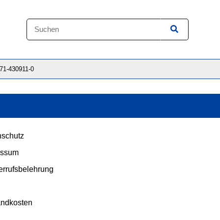
871-430911-0
schutz
essum
rrufsbelehrung
andkosten