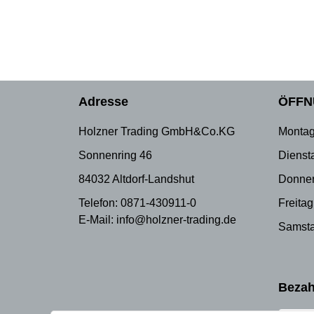
Adresse
ÖFFN
Holzner Trading GmbH&Co.KG
Montag
Sonnenring 46
Dienst
84032 Altdorf-Landshut
Donner
Telefon: 0871-430911-0
Freitag
E-Mail: info@holzner-trading.de
Samsta
Bezah