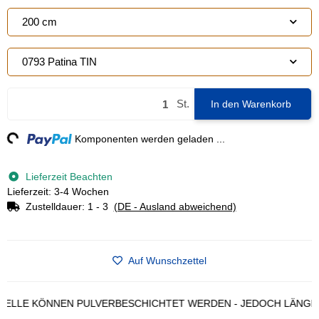
200 cm
0793 Patina TIN
St.
In den Warenkorb
g...
Komponenten werden geladen ...
Lieferzeit Beachten
Lieferzeit: 3-4 Wochen
Zustelldauer:
1 - 3
(DE - Ausland abweichend)
Auf Wunschzettel
 KÖNNEN PULVERBESCHICHTET WERDEN - JEDOCH LÄNGERE LI