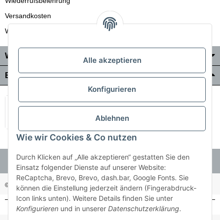
Wiederrufsbelehrung
Versandkosten
Wir liefern auch in die Schweiz
Wo Sie uns finden
Alle akzeptieren
Bezahlung & Versand
Konfigurieren
Ablehnen
Wie wir Cookies & Co nutzen
Durch Klicken auf „Alle akzeptieren“ gestatten Sie den
Einsatz folgender Dienste auf unserer Website:
ReCaptcha, Brevo, Brevo, dash.bar, Google Fonts. Sie
© Holzner-Trading GmbH&Co KG
Besucherzähler: 3510286
können die Einstellung jederzeit ändern (Fingerabdruck-
Icon links unten). Weitere Details finden Sie unter
Konfigurieren
und in unserer
Datenschutzerklärung
.