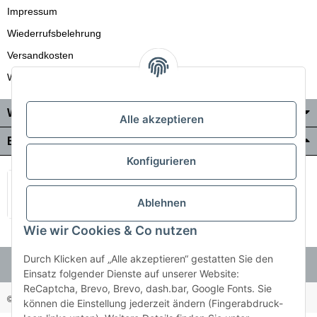
Impressum
Wiederrufsbelehrung
Versandkosten
Wir liefern auch in die Schweiz
Wo Sie uns finden
Alle akzeptieren
Bezahlung & Versand
Konfigurieren
Ablehnen
Wie wir Cookies & Co nutzen
Durch Klicken auf „Alle akzeptieren“ gestatten Sie den
Einsatz folgender Dienste auf unserer Website:
ReCaptcha, Brevo, Brevo, dash.bar, Google Fonts. Sie
© Holzner-Trading GmbH&Co KG
Besucherzähler: 3512485
können die Einstellung jederzeit ändern (Fingerabdruck-