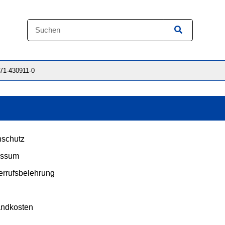
871-430911-0
schutz
essum
rrufsbelehrung
andkosten