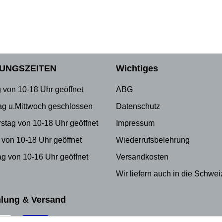
UNGSZEITEN
Wichtiges
 von 10-18 Uhr geöffnet
ABG
ag u.Mittwoch geschlossen
Datenschutz
stag von 10-18 Uhr geöffnet
Impressum
 von 10-18 Uhr geöffnet
Wiederrufsbelehrung
g von 10-16 Uhr geöffnet
Versandkosten
Wir liefern auch in die Schwei
lung & Versand