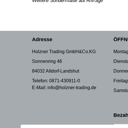
Weitere Sondermaße auf Anfrage
Adresse
ÖFFN
Holzner Trading GmbH&Co.KG
Montag
Sonnenring 46
Dienst
84032 Altdorf-Landshut
Donner
Telefon: 0871-430911-0
Freitag
E-Mail: info@holzner-trading.de
Samsta
Bezah