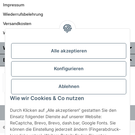
Impressum
Wiederrufsbelehrung
Versandkosten
Wir liefern auch in die Schweiz
Wo Sie uns finden
Alle akzeptieren
Bezahlung & Versand
Konfigurieren
Ablehnen
Wie wir Cookies & Co nutzen
Durch Klicken auf „Alle akzeptieren“ gestatten Sie den
Einsatz folgender Dienste auf unserer Website:
ReCaptcha, Brevo, Brevo, dash.bar, Google Fonts. Sie
© Holzner-Trading GmbH&Co KG
Besucherzähler: 3510286
können die Einstellung jederzeit ändern (Fingerabdruck-