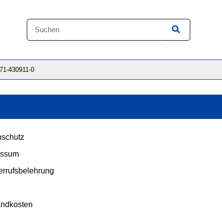
871-430911-0
schutz
essum
rrufsbelehrung
andkosten