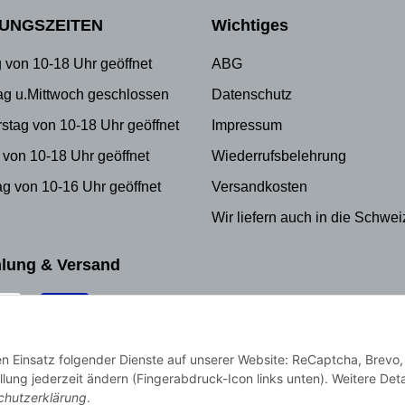
UNGSZEITEN
Wichtiges
 von 10-18 Uhr geöffnet
ABG
ag u.Mittwoch geschlossen
Datenschutz
stag von 10-18 Uhr geöffnet
Impressum
 von 10-18 Uhr geöffnet
Wiederrufsbelehrung
g von 10-16 Uhr geöffnet
Versandkosten
Wir liefern auch in die Schwei
lung & Versand
den Einsatz folgender Dienste auf unserer Website: ReCaptcha, Brevo,
llung jederzeit ändern (Fingerabdruck-Icon links unten). Weitere Deta
chutzerklärung
.