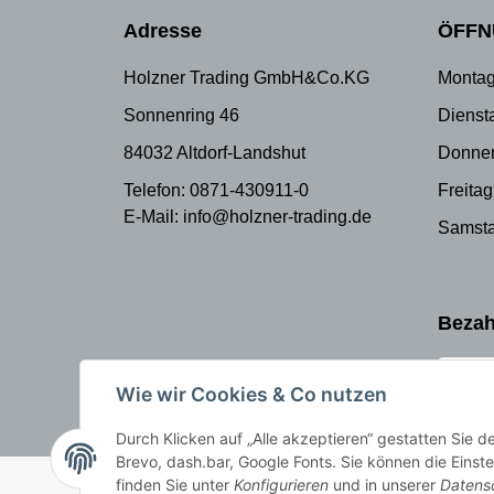
Adresse
ÖFFN
Holzner Trading GmbH&Co.KG
Montag
Sonnenring 46
Dienst
84032 Altdorf-Landshut
Donner
Telefon: 0871-430911-0
Freitag
E-Mail: info@holzner-trading.de
Samsta
Bezah
Wie wir Cookies & Co nutzen
Durch Klicken auf „Alle akzeptieren“ gestatten Sie 
Brevo, dash.bar, Google Fonts. Sie können die Einste
© Holzner-Trading GmbH&Co KG
Besucherzähler: 3512465
finden Sie unter
Konfigurieren
und in unserer
Datens