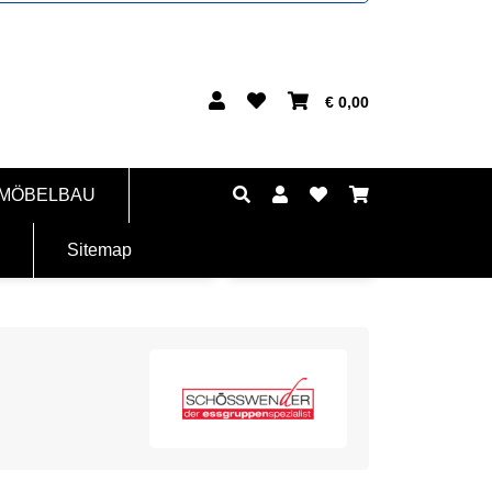
€ 0,00
 MÖBELBAU
Sitemap