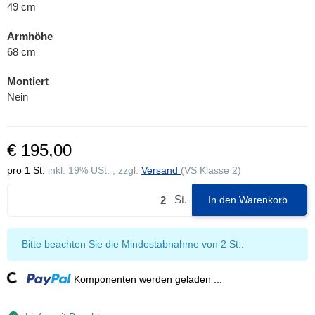
49 cm
Armhöhe
68 cm
Montiert
Nein
€ 195,00
pro 1 St.
inkl. 19% USt. , zzgl.
Versand
(VS Klasse 2)
St.
In den Warenkorb
x
Bitte beachten Sie die Mindestabnahme von 2 St..
ading...
Komponenten werden geladen ...