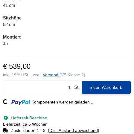
41 cm
Sitzhöhe
52 cm
Montiert
Ja
€ 539,00
inkl. 19% USt. , zzgl.
Versand
(VS Klasse 2)
St.
In den Warenkorb
ading...
Komponenten werden geladen ...
Lieferzeit Beachten
Lieferzeit: ca 6 Wochen
Zustelldauer:
1 - 3
(DE - Ausland abweichend)