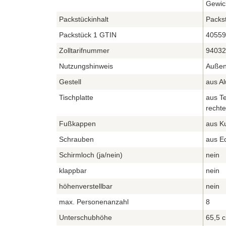
Gewic
Packstückinhalt
Packst
Packstück 1 GTIN
40559
Zolltarifnummer
94032
Nutzungshinweis
Außen
Gestell
aus Al
Tischplatte
aus T
rechte
Fußkappen
aus Ku
Schrauben
aus Ed
Schirmloch (ja/nein)
nein
klappbar
nein
höhenverstellbar
nein
max. Personenanzahl
8
Unterschubhöhe
65,5 