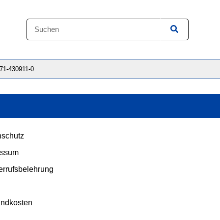
871-430911-0
schutz
essum
rrufsbelehrung
andkosten