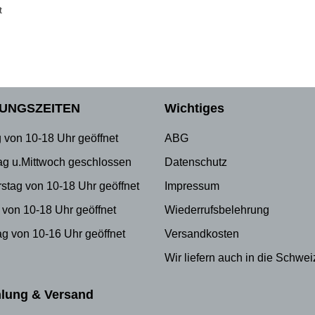
t
UNGSZEITEN
Wichtiges
 von 10-18 Uhr geöffnet
ABG
ag u.Mittwoch geschlossen
Datenschutz
stag von 10-18 Uhr geöffnet
Impressum
 von 10-18 Uhr geöffnet
Wiederrufsbelehrung
g von 10-16 Uhr geöffnet
Versandkosten
Wir liefern auch in die Schwei
lung & Versand