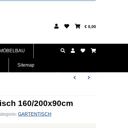
€ 0,00
 MÖBELBAU
Sitemap
tisch 160/200x90cm
ategorie:
GARTENTISCH