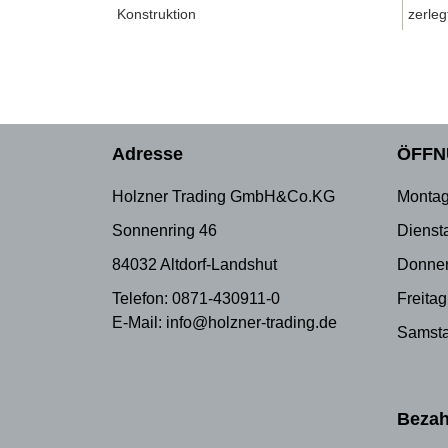
Konstruktion
zerleg
Adresse
ÖFFN
Holzner Trading GmbH&Co.KG
Montag
Sonnenring 46
Dienst
84032 Altdorf-Landshut
Donner
Telefon: 0871-430911-0
Freitag
E-Mail: info@holzner-trading.de
Samsta
Bezah