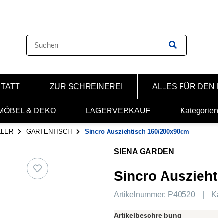
STATT
ZUR SCHREINEREI
ALLES FÜR DEN
MÖBEL & DEKO
LAGERVERKAUF
Kategorien
LLER
GARTENTISCH
Sincro Ausziehtisch 160/200x90cm
SIENA GARDEN
Sincro Auszieh
Artikelnummer:
P40520
K
Artikelbeschreibung