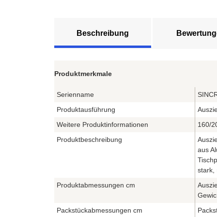
Beschreibung
Bewertung
Produktmerkmale
Serienname
SINC
Produktausführung
Auszie
Weitere Produktinformationen
160/2
Produktbeschreibung
Auszi
aus Al
Tisch
stark,
Produktabmessungen cm
Auszie
Gewic
Packstückabmessungen cm
Packst