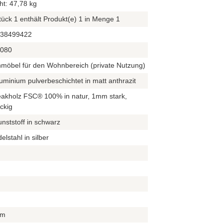
ht: 47,78 kg
ück 1 enthält Produkt(e) 1 in Menge 1
38499422
080
möbel für den Wohnbereich (private Nutzung)
uminium pulverbeschichtet in matt anthrazit
eakholz FSC® 100% in natur, 1mm stark,
ckig
nststoff in schwarz
elstahl in silber
cm