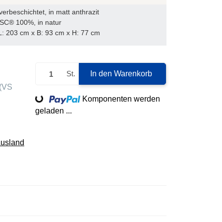
erbeschichtet, in matt anthrazit
FSC® 100%, in natur
 L: 203 cm x B: 93 cm x H: 77 cm
St.
In den Warenkorb
(VS
Loading...
Komponenten werden
geladen ...
Ausland