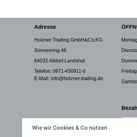
Adresse
ÖFFN
Holzner Trading GmbH&Co.KG
Montag
Sonnenring 46
Dienst
84032 Altdorf-Landshut
Donner
Telefon: 0871-430911-0
Freitag
E-Mail: info@holzner-trading.de
Samsta
Bezah
Wie wir Cookies & Co nutzen