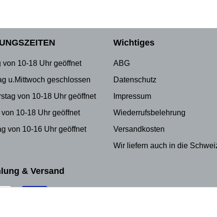
UNGSZEITEN
Wichtiges
 von 10-18 Uhr geöffnet
ABG
ag u.Mittwoch geschlossen
Datenschutz
stag von 10-18 Uhr geöffnet
Impressum
 von 10-18 Uhr geöffnet
Wiederrufsbelehrung
g von 10-16 Uhr geöffnet
Versandkosten
Wir liefern auch in die Schwei
lung & Versand