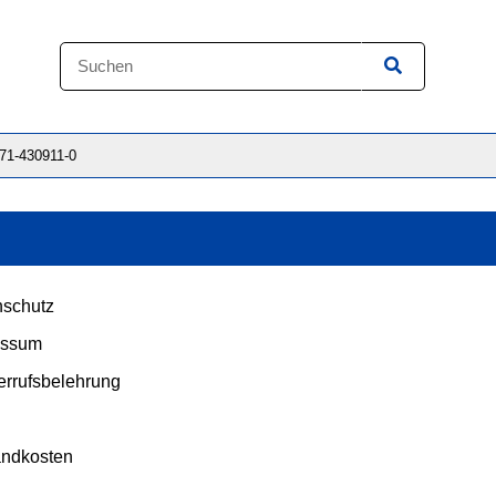
871-430911-0
schutz
essum
rrufsbelehrung
andkosten