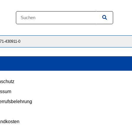
871-430911-0
schutz
essum
rrufsbelehrung
andkosten