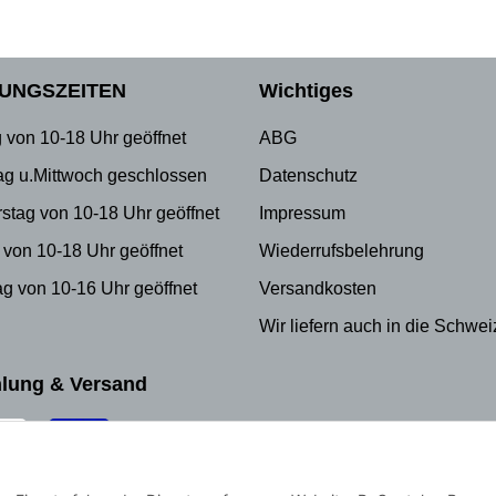
UNGSZEITEN
Wichtiges
 von 10-18 Uhr geöffnet
ABG
ag u.Mittwoch geschlossen
Datenschutz
stag von 10-18 Uhr geöffnet
Impressum
 von 10-18 Uhr geöffnet
Wiederrufsbelehrung
g von 10-16 Uhr geöffnet
Versandkosten
Wir liefern auch in die Schwei
lung & Versand