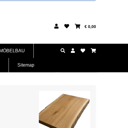
€ 0,00
 MÖBELBAU
Sitemap
Die sorgfältige Verarbeitung sorgt für eine l
Ideal für individuell gestaltete Möbel oder als
Entscheiden Sie sich für diese Eichentischpl