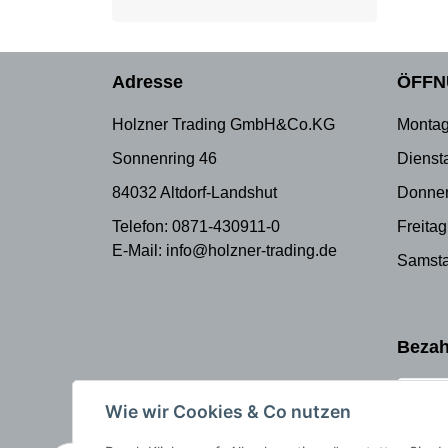
Abmessung
Adresse
ÖFFN
Holzner Trading GmbH&Co.KG
Montag
Sonnenring 46
Dienst
84032 Altdorf-Landshut
Donner
Telefon: 0871-430911-0
Freitag
E-Mail: info@holzner-trading.de
Samsta
Bezah
Wie wir Cookies & Co nutzen