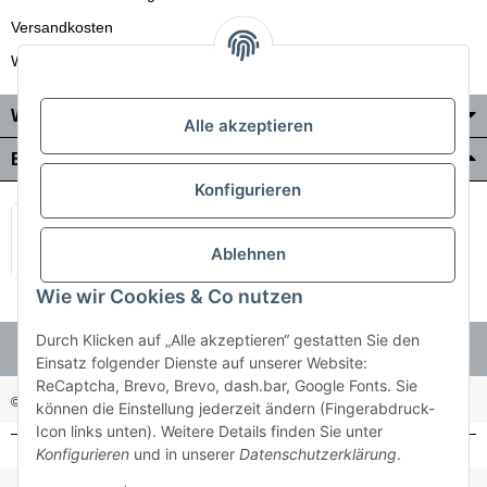
Versandkosten
Wir liefern auch in die Schweiz
Wo Sie uns finden
Alle akzeptieren
Bezahlung & Versand
Konfigurieren
Ablehnen
Wie wir Cookies & Co nutzen
Durch Klicken auf „Alle akzeptieren“ gestatten Sie den
Einsatz folgender Dienste auf unserer Website:
ReCaptcha, Brevo, Brevo, dash.bar, Google Fonts. Sie
© Holzner-Trading GmbH&Co KG
Besucherzähler: 3510286
können die Einstellung jederzeit ändern (Fingerabdruck-
Icon links unten). Weitere Details finden Sie unter
Konfigurieren
und in unserer
Datenschutzerklärung
.