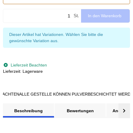
St.
In den Warenkorb
x
Dieser Artikel hat Variationen. Wählen Sie bitte die
gewünschte Variation aus.
Lieferzeit Beachten
Lieferzeit: Lagerware
HTEN
ALLE GESTELLE KÖNNEN PULVERBESCHICHTET WERDEN - J
Beschreibung
Bewertungen
Angebot a